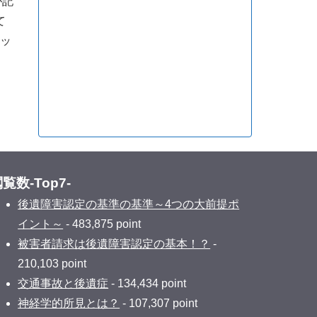
が記
て
ッ
覧数-Top7-
後遺障害認定の基準の基準～4つの大前提ポ
イント～
- 483,875 point
被害者請求は後遺障害認定の基本！？
-
210,103 point
交通事故と後遺症
- 134,434 point
神経学的所見とは？
- 107,307 point