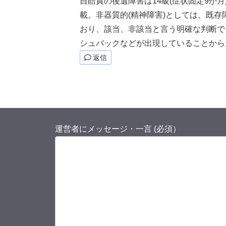
自賠責の後遺障害は14級(症状固定9か
載。非器質的(精神障害)としては、既
おり、該当、非該当と言う明確な判断で
シュバックなどが出現していることから
返信
運営者にメッセージ・一言 (必須）