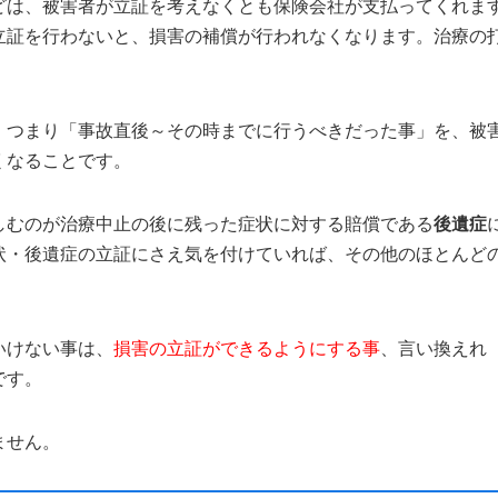
どは、被害者が立証を考えなくとも保険会社が支払ってくれま
立証を行わないと、損害の補償が行われなくなります。治療の
、つまり「事故直後～その時までに行うべきだった事」を、被
くなることです。
しむのが治療中止の後に残った症状に対する賠償である
後遺症
状・後遺症の立証にさえ気を付けていれば、その他のほとんど
いけない事は、
損害の立証ができるようにする事
、言い換えれ
です。
ません。