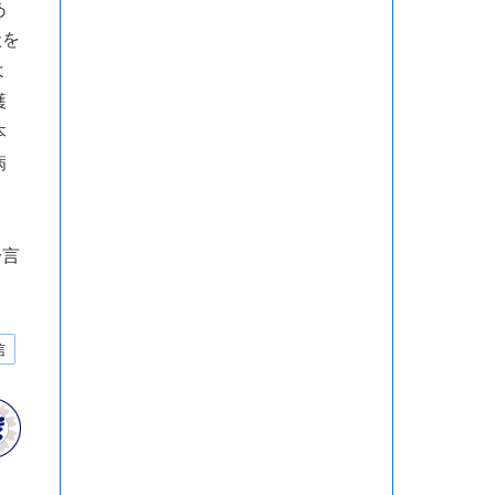
あ
状を
よ
護
本
病
一言
信