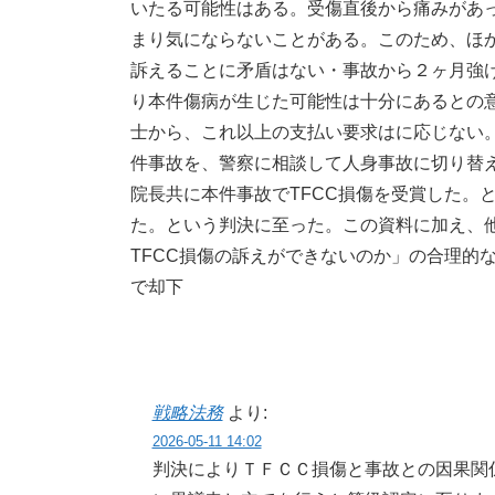
いたる可能性はある。受傷直後から痛みがあ
まり気にならないことがある。このため、ほか
訴えることに矛盾はない・事故から２ヶ月強
り本件傷病が生じた可能性は十分にあるとの
士から、これ以上の支払い要求はに応じない
件事故を、警察に相談して人身事故に切り替
院長共に本件事故でTFCC損傷を受賞した。
た。という判決に至った。この資料に加え、
TFCC損傷の訴えができないのか」の合理的
で却下
戦略法務
より:
2026-05-11 14:02
判決によりＴＦＣＣ損傷と事故との因果関