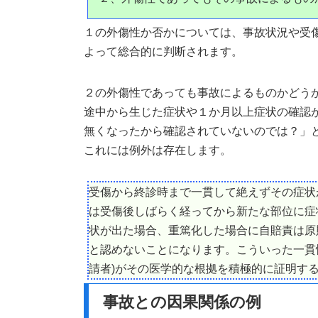
１の外傷性か否かについては、事故状況や受
よって総合的に判断されます。
２の外傷性であっても事故によるものかどう
途中から生じた症状や１か月以上症状の確認
無くなったから確認されていないのでは？」
これには例外は存在します。
受傷から終診時まで一貫して絶えずその症状
は受傷後しばらく経ってから新たな部位に症
状が出た場合、重篤化した場合に自賠責は原
と認めないことになります。こういった一貫
請者)がその医学的な根拠を積極的に証明す
事故との因果関係の例