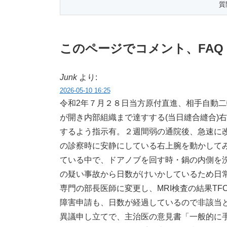
このページでコメント、FA
Junk
より:
2026-05-10 16:25
令和2年７月２８日当方原付直進、相手自動
が開き内部組織まで達すする(当日縫合縫合)
するよう指示有。２週間弱の通院後、急速に
の診察時に安静にしている右上腕を動かして
ている中で、ドアノブを回す時・鍋の内側を洗
の疑い事故から日数がけいかしているため日
専門の部長医師に変更し、MRI検査の結果T
障害申請も、日数が経過しているので非該当
異議申し立てで、主治医の意見書「一般的に手