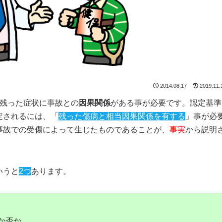
2014.08.17
2019.11.
の残った症状に事故との
因果関係
がある事が必要です。認定基準
定されるには、「
残った傷病と相当因果関係を有する
」事が必
事故での受傷によって生じたものであることが、
事実
から説明
いうと
2つ
あります。
か否か