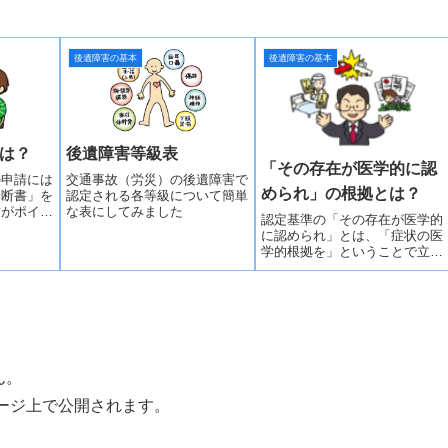
後遺障害の基本
後遺障害の基本
は？
後遺障害等級表
「その存在が医学的に認
の申請には
交通事故（労災）の後遺障害で
められ」の根拠とは？
診断書」を
認定される各等級について簡単
方がポイン
な表にしてみました
認定基準の「その存在が医学的
ウンロード
に認められ」とは、「症状の医
学的根拠を」ということで立証
が難しい場合は推測でも構いま
せん。
ん。
ージ上で公開されます。