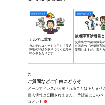
後遺障害の基本
後遺障害の基本
後遺障害診断書と
カルテは重要
交通事故の後遺障害
カルテのコピーを入手して後遺
自賠責の「後遺障害
障害の等級を取りに行く戦略を
使用しますが、書き
練る事もあります
トです。診断書のダ
や無料発送
@
ご質問などご自由にどうぞ
メールアドレスが公開されることはありませ
個人情報は公開されません。 承認後にこのペ
コメント
※