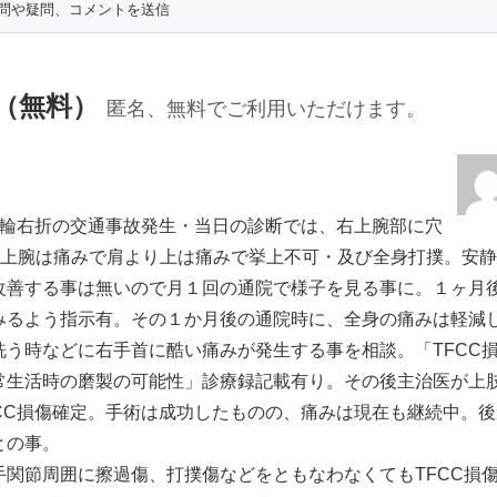
Q（無料）
匿名、無料でご利用いただけます。
二輪右折の交通事故発生・当日の診断では、右上腕部に穴
右上腕は痛みで肩より上は痛みで挙上不可・及び全身打撲。安静
改善する事は無いので月１回の通院で様子を見る事に。１ヶ月
みるよう指示有。その１か月後の通院時に、全身の痛みは軽減
う時などに右手首に酷い痛みが発生する事を相談。「TFCC
常生活時の磨製の可能性」診療録記載有り。その後主治医が上
FCC損傷確定。手術は成功したものの、痛みは現在も継続中。後
との事。
関節周囲に擦過傷、打撲傷などをともなわなくてもTFCC損