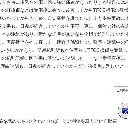
っても特に多発性外傷で他に強い痛みがあったりする場合には
の打撲傷などは受傷後に徐々に改善してからTFCC損傷の症
けいかしてからｈじめて自覚症状を訴えたにしても本件事故に
意見書も、日数が経過しているから不可。更に、保険会社の弁
。との連絡があり、新たな証拠が無いなら物損で処理していた
え、再度捜査をやり直して、捜査関係資料で、警察・通院中の
という結論があり、簡易裁判所も本件事故でTFCC損傷を受賞し
他の裁判記録、医学書に基づいて説明した、「なぜ受傷直後に
な理由説明も、日数が経過しているから医学的根拠に乏しいと
返
係を認めるものが出ていれば、その判決を基もとに自賠責