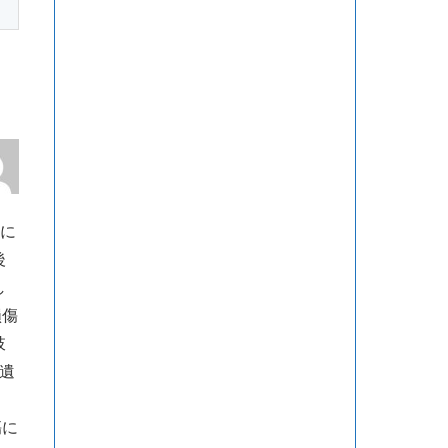
に
後
し
損傷
肢
遺
傷に