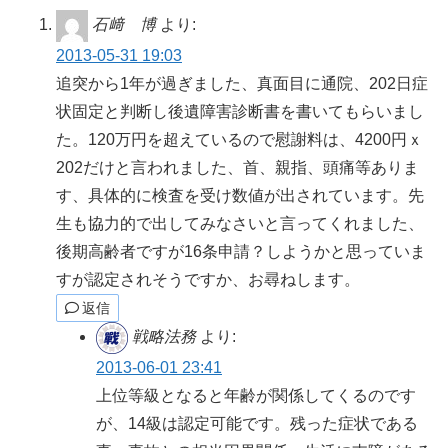
石﨑 博
より:
2013-05-31 19:03
追突から1年が過ぎました、真面目に通院、202日症
状固定と判断し後遺障害診断書を書いてもらいまし
た。120万円を超えているので慰謝料は、4200円ｘ
202だけと言われました、首、親指、頭痛等ありま
す、具体的に検査を受け数値が出されています。先
生も協力的で出してみなさいと言ってくれました、
後期高齢者ですが16条申請？しようかと思っていま
すが認定されそうですか、お尋ねします。
返信
戦略法務
より:
2013-06-01 23:41
上位等級となると年齢が関係してくるのです
が、14級は認定可能です。残った症状である