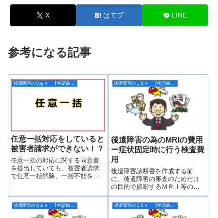
X
はてブ
LINE
参考になる記事
後遺障害のＱ＆Ａ 【申請前】編
後遺障害のＱ＆Ａ 【申請前】編
任意一括対応をしていると
後遺障害の為のMRIの費用
被害者請求ができない！？
ー症状固定時に行う検査費
用
任意一括の対応に関する同意書
を提出していても、被害者請求
後遺障害診断書を作成する前
で任意一括解除、一括不能をし
に、後遺障害の審査のためだけ
てしまえば、任意保険会社は自
の目的で撮影するＭＲＩ等の検
賠責に関与する事が出来なくな
査費用は原則として被害者の自
ります
費というのが建前ですが、等級
後遺障害のＱ＆Ａ 【申請前】編
後遺障害のＱ＆Ａ 【申請前】編
が認定されれば「後遺障害の費
用」加害者に請求をする事が出