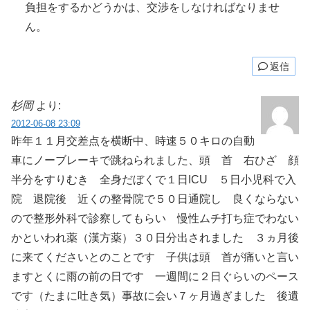
負担をするかどうかは、交渉をしなければなりませ
ん。
返信
杉岡
より:
2012-06-08 23:09
昨年１１月交差点を横断中、時速５０キロの自動
車にノーブレーキで跳ねられました、頭 首 右ひざ 顔
半分をすりむき 全身だぼくで１日ICU ５日小児科で入
院 退院後 近くの整骨院で５０日通院し 良くならない
ので整形外科で診察してもらい 慢性ムチ打ち症でわない
かといわれ薬（漢方薬）３０日分出されました ３ヵ月後
に来てくださいとのことです 子供は頭 首が痛いと言い
ますとくに雨の前の日です 一週間に２日ぐらいのペース
です（たまに吐き気）事故に会い７ヶ月過ぎました 後遺